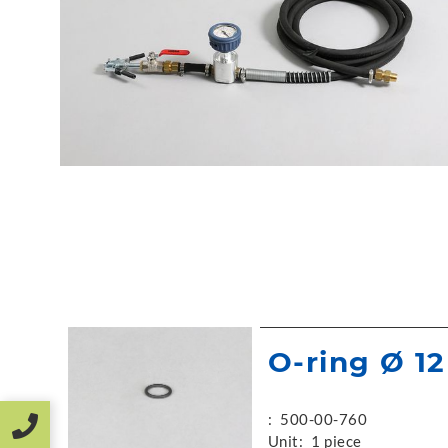
O-ring Ø 1
:
500-00-760
Unit:
1 piece