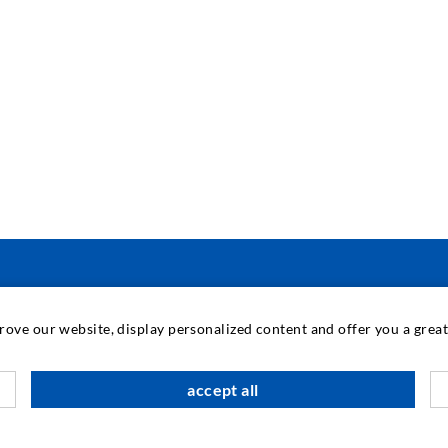
IPARI TECHNOLÓGIA
prove our website, display personalized content and offer you a gre
M
accept all
T
I