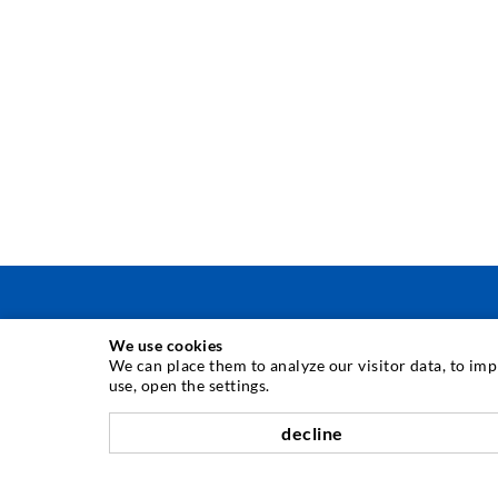
We use cookies
INJEKTÁLÁSI TECHNOLÓGIA
We can place them to analyze our visitor data, to im
use, open the settings.
Repedés-injektálás
decline
Horizontális tömítés
Függöny- & felszíni injektálás