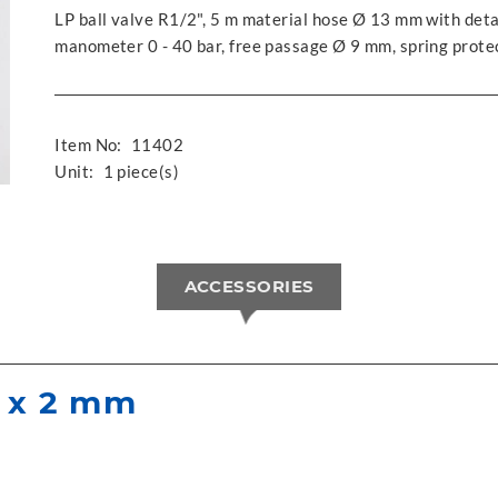
LP ball valve R1/2", 5 m material hose Ø 13 mm with deta
manometer 0 - 40 bar, free passage Ø 9 mm, spring protect
Item No:
11402
Unit:
1 piece(s)
ACCESSORIES
2 x 2 mm