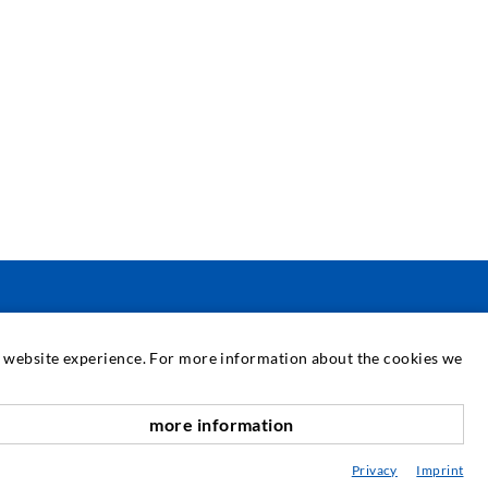
SZERVIZ
at website experience. For more information about the cookies we
édiatár
more information
anácsadás / Tervezés / Kivitelezés
Privacy
Imprint
njektálás ABC