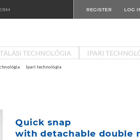
TERM
REGISTER
LOG I
KTÁLÁSI TECHNOLÓGIA
IPARI TECHNOL
echnológia
Ipari technológia
Quick snap
with detachable double n