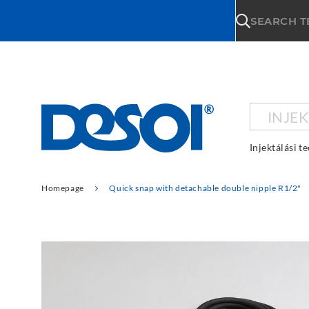
\n
SEARCH 
INJE
Injektálási t
Homepage
Quick snap with detachable double nipple R1/2"