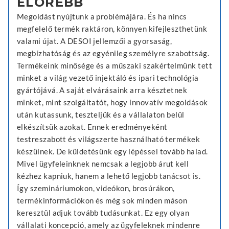
ELŐRÉBB
Megoldást nyújtunk a problémájára. És ha nincs
megfelelő termék raktáron, könnyen kifejleszthetünk
valami újat. A DESOI jellemzői a gyorsaság,
megbízhatóság és az egyénileg személyre szabottság.
Termékeink minősége és a műszaki szakértelmünk tett
minket a világ vezető injektáló és ipari technológia
gyártójává. A saját elvárásaink arra késztetnek
minket, mint szolgáltatót, hogy innovatív megoldások
után kutassunk, teszteljük és a vállalaton belül
elkészítsük azokat. Ennek eredményeként
testreszabott és világszerte használható termékek
készülnek. De küldetésünk egy lépéssel tovább halad.
Mivel ügyfeleinknek nemcsak a legjobb árut kell
kézhez kapniuk, hanem a lehető legjobb tanácsot is.
Így szemináriumokon, videókon, brosúrákon,
termékinformációkon és még sok minden máson
keresztül adjuk tovább tudásunkat. Ez egy olyan
vállalati koncepció, amely az ügyfeleknek mindenre