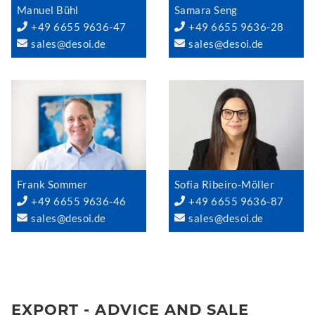
Manuel Bühl
Samara Seng
+49 6655 9636-47
+49 6655 9636-28
sales@desoi.de
sales@desoi.de
Frank Sommer
Sofia Ribeiro-Möller
+49 6655 9636-46
+49 6655 9636-87
sales@desoi.de
sales@desoi.de
EXPORT - ADVICE AND SALE