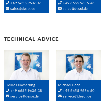
+49 6655 9636-41
+49 6655 9636-48
sales@desoi.de
sales@desoi.de
TECHNICAL ADVICE
Heiko Dimmerling
Michael Bode
+49 6655 9636-38
+49 6655 9636-50
service@desoi.de
service@desoi.de