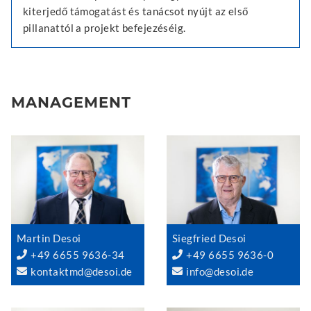
kiterjedő támogatást és tanácsot nyújt az első
pillanattól a projekt befejezéséig.
MANAGEMENT
Martin Desoi
Siegfried Desoi
+49 6655 9636-34
+49 6655 9636-0
kontaktmd@desoi.de
info@desoi.de