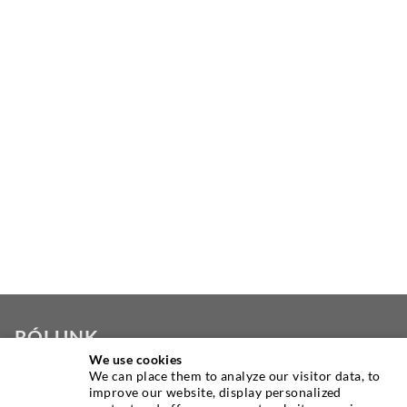
RÓLUNK
We use cookies
We can place them to analyze our visitor data, to
A DESOI, mint a világ egyik vezető injekciós
improve our website, display personalized
berendezésgyártója, kiváló minőségű gépek, anyagok és