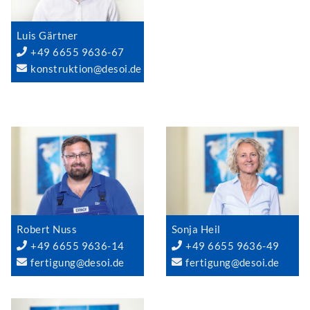
Luis Gärtner
+49 6655 9636-67
konstruktion@desoi.de
Robert Nuss
Sonja Heil
+49 6655 9636-14
+49 6655 9636-49
fertigung@desoi.de
fertigung@desoi.de