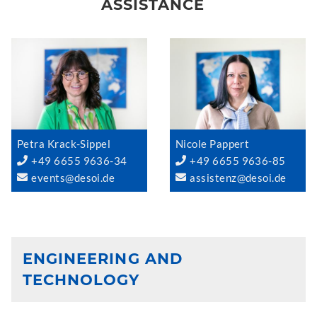
ASSISTANCE
Petra Krack-Sippel
Nicole Pappert
+49 6655 9636-34
+49 6655 9636-85
events@desoi.de
assistenz@desoi.de
ENGINEERING AND
TECHNOLOGY