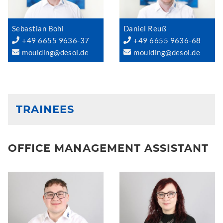
Sebastian Bohl
Daniel Reuß
+49 6655 9636-37
+49 6655 9636-68
moulding@desoi.de
moulding@desoi.de
TRAINEES
OFFICE MANAGEMENT ASSISTANT