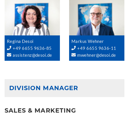
Regina Desoi
Markus Wehner
+49 6655 9636-85
+49 6655 9636-11
assistenz@desoi.de
mwehner@desoi.de
DIVISION MANAGER
SALES & MARKETING