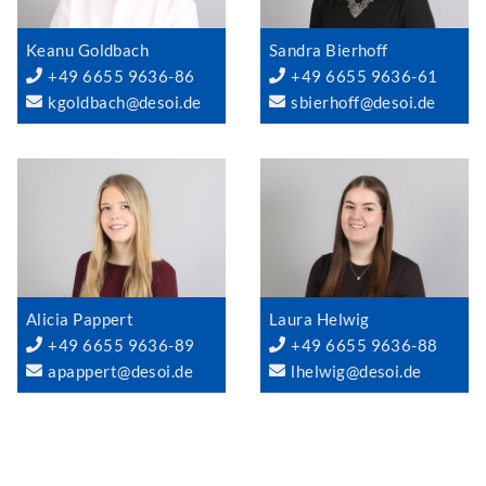
Keanu Goldbach
Sandra Bierhoff
+49 6655 9636-86
+49 6655 9636-61
kgoldbach@desoi.de
sbierhoff@desoi.de
Alicia Pappert
Laura Helwig
+49 6655 9636-89
+49 6655 9636-88
apappert@desoi.de
lhelwig@desoi.de