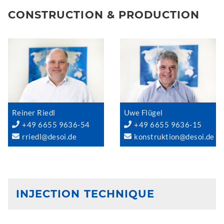
CONSTRUCTION & PRODUCTION
Reiner Riedl
Uwe Flügel
+49 6655 9636-54
+49 6655 9636-15
rriedl@desoi.de
konstruktion@desoi.de
INJECTION TECHNIQUE