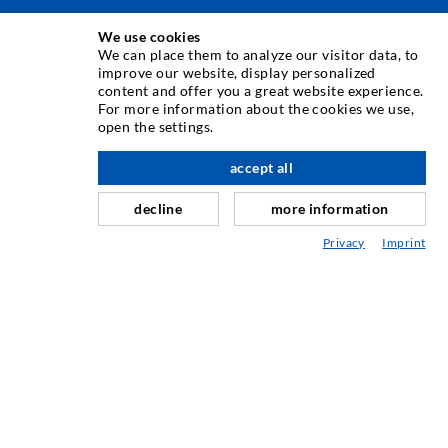
INJEKTÁLÁSI TECHNOLÓGIA
We use cookies
We can place them to analyze our visitor data, to
improve our website, display personalized
Repedés-injektálás
content and offer you a great website experience.
For more information about the cookies we use,
Horizontális tömítés
open the settings.
Függöny- & felszíni injektálás
accept all
Fugajavítás
decline
more information
Hegy- & alagútépítés
Privacy
Imprint
Rögzítrendszerek
Mix
Injektáló és kever készülékek
IPARI TECHNOLÓGIA
SZERVIZ