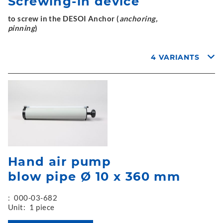
Screwing-in device
to screw in the DESOI Anchor (
anchoring,
pinning
)
4 VARIANTS
Hand air pump
blow pipe Ø 10 x 360 mm
:
000-03-682
Unit:
1 piece