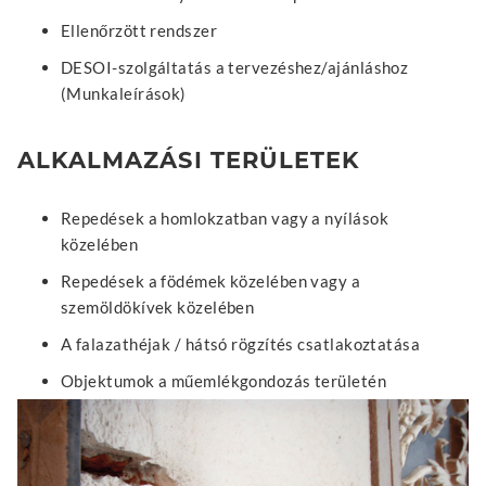
Ellenőrzött rendszer
DESOI-szolgáltatás a tervezéshez/ajánláshoz
(Munkaleírások)
ALKALMAZÁSI TERÜLETEK
Repedések a homlokzatban vagy a nyílások
közelében
Repedések a födémek közelében vagy a
szemöldökívek közelében
A falazathéjak / hátsó rögzítés csatlakoztatása
Objektumok a műemlékgondozás területén