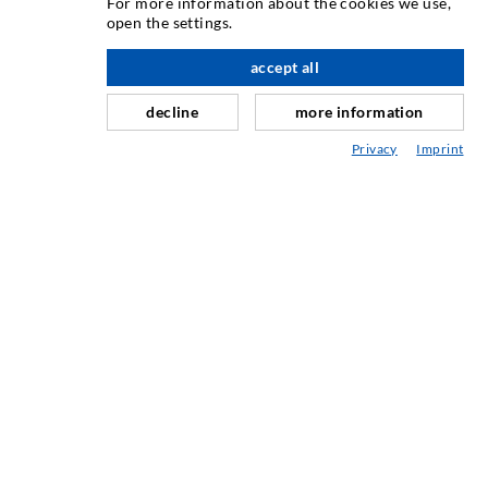
For more information about the cookies we use,
open the settings.
Horizontális tömítés
Függöny- & felszíni injektálás
accept all
Fugajavítás
decline
more information
Hegy- & alagútépítés
Privacy
Imprint
Rögzítrendszerek
Mix
Injektáló és kever készülékek
IPARI TECHNOLÓGIA
SZERVIZ
Médiatár
Tanácsadás / Tervezés / Kivitelezés