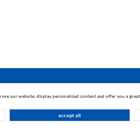
IPARI TECHNOLÓGIA
prove our website, display personalized content and offer you a gre
M
accept all
T
I