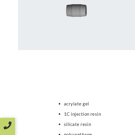
acrylate gel
1C injection resin
silicate resin
polyurethane