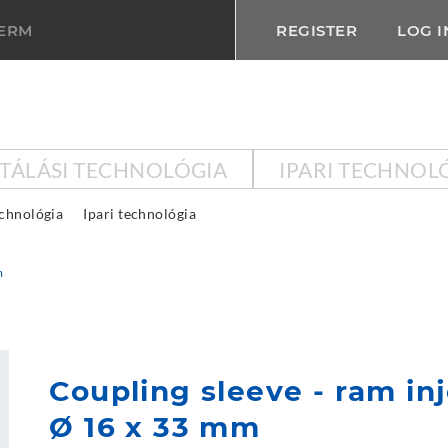
TERM
REGISTER
LOG I
KTÁLÁSI TECHNOLÓGIA
IPARI TECHNOL
echnológia
Ipari technológia
m
Coupling sleeve - ram in
Ø 16 x 33 mm