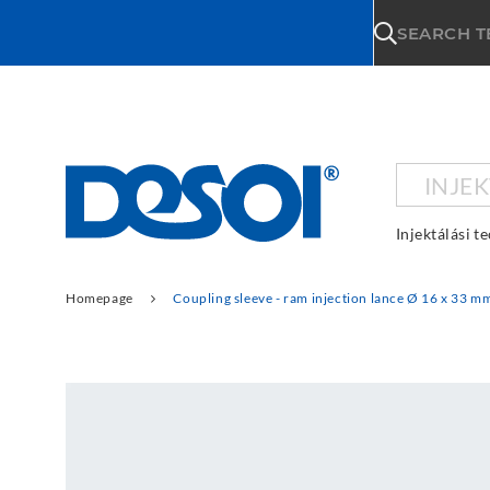
\n
SEARCH 
INJE
Injektálási t
Homepage
Coupling sleeve - ram injection lance Ø 16 x 33 m