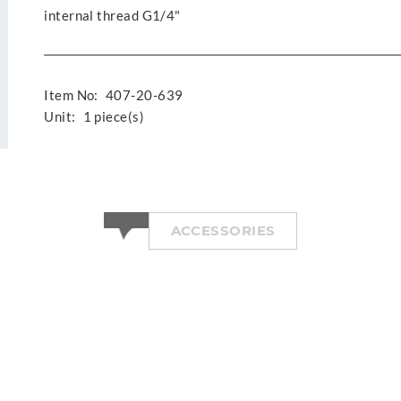
internal thread G1/4"
Item No:
407-20-639
Unit:
1 piece(s)
ACCESSORIES