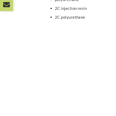
2C injection resin
2C polyurethane