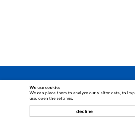
We use cookies
INJEKTÁLÁSI TECHNOLÓGIA
We can place them to analyze our visitor data, to im
use, open the settings.
Repedés-injektálás
decline
Horizontális tömítés
Függöny- & felszíni injektálás