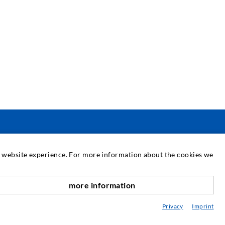
SZERVIZ
at website experience. For more information about the cookies we
édiatár
more information
anácsadás / Tervezés / Kivitelezés
Privacy
Imprint
njektálás ABC