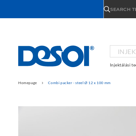
\n
SEARCH 
INJE
Injektálási t
Homepage
Combi packer - steel Ø 12 x 100 mm