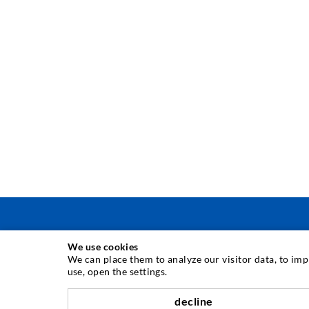
We use cookies
INJEKTÁLÁSI TECHNOLÓGIA
We can place them to analyze our visitor data, to im
use, open the settings.
Repedés-injektálás
decline