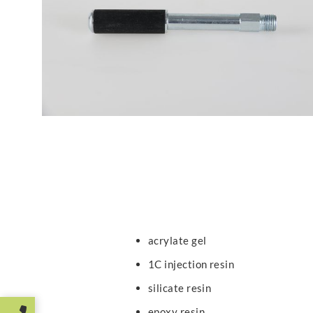
acrylate gel
1C injection resin
silicate resin
epoxy resin