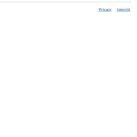
anácsadás / Tervezés / Kivitelezés
Privacy
Imprint
njektálás ABC