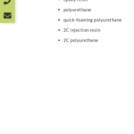
polyurethane
quick-foaming polyurethane
2C injection resin
2C polyurethane