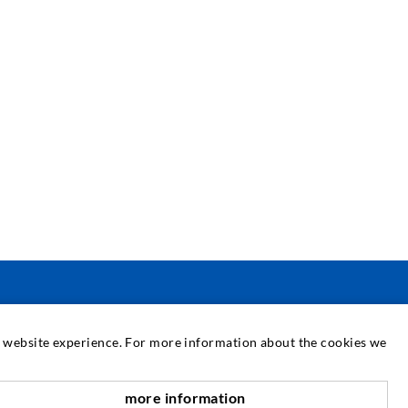
SZERVIZ
at website experience. For more information about the cookies we
édiatár
more information