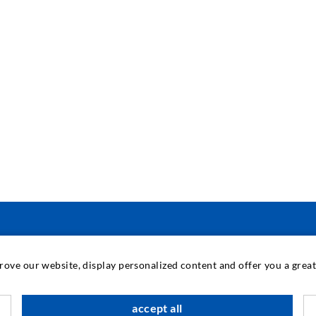
IPARI TECHNOLÓGIA
prove our website, display personalized content and offer you a gre
M
accept all