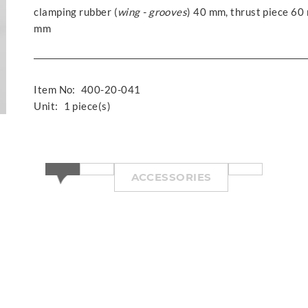
clamping rubber (
wing - grooves
) 40 mm, thrust piece 60
mm
Item No:
400-20-041
Unit:
1 piece(s)
ACCESSORIES