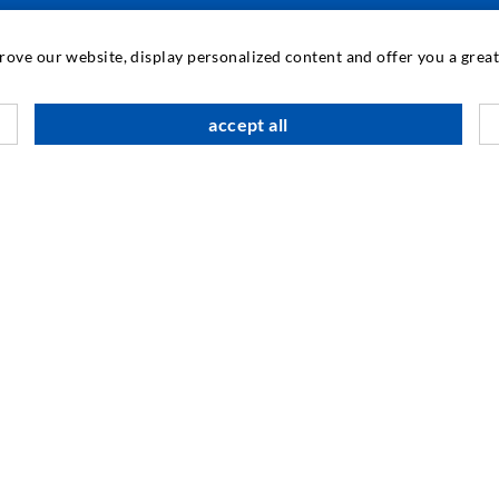
IPARI TECHNOLÓGIA
prove our website, display personalized content and offer you a gre
M
accept all
T
I
SOCIAL MEDIA