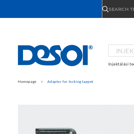
\n
SEARCH 
INJE
Injektálási t
Homepage
Adaptor for locking tappet