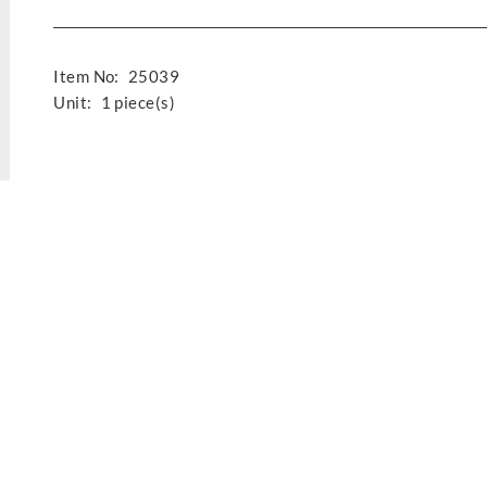
Item No:
25039
Unit:
1 piece(s)