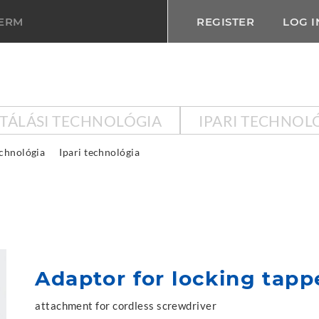
TERM
REGISTER
LOG I
KTÁLÁSI TECHNOLÓGIA
IPARI TECHNOL
echnológia
Ipari technológia
Adaptor for locking tapp
attachment for cordless screwdriver