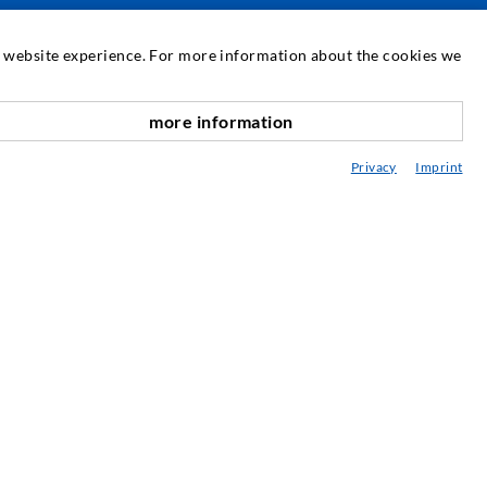
SZERVIZ
at website experience. For more information about the cookies we
édiatár
more information
anácsadás / Tervezés / Kivitelezés
Privacy
Imprint
njektálás ABC