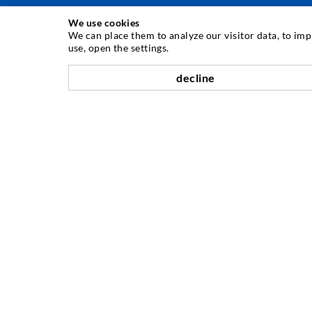
We use cookies
INJEKTÁLÁSI TECHNOLÓGIA
We can place them to analyze our visitor data, to im
use, open the settings.
Repedés-injektálás
decline
Horizontális tömítés
Függöny- & felszíni injektálás
Fugajavítás
Hegy- & alagútépítés
Rögzítrendszerek
Mix
Injektáló és kever készülékek
A VÁLLALAT
Történet