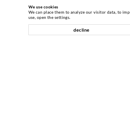
We use cookies
INJEKTÁLÁSI TECHNOLÓGIA
We can place them to analyze our visitor data, to im
use, open the settings.
Repedés-injektálás
decline
Horizontális tömítés
Függöny- & felszíni injektálás
Fugajavítás
Hegy- & alagútépítés
Rögzítrendszerek
Mix
Injektáló és kever készülékek
A VÁLLALAT
Történet