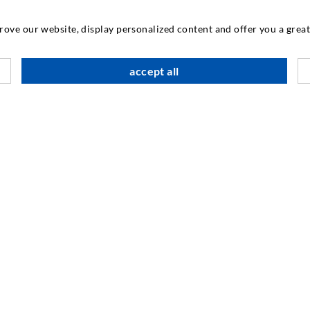
IPARI TECHNOLÓGIA
prove our website, display personalized content and offer you a gre
M
accept all
T
I
SOCIAL MEDIA