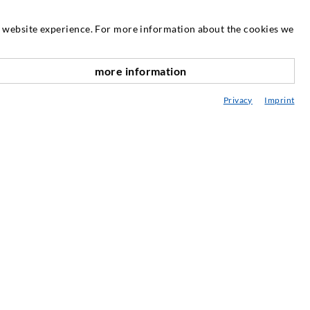
SZERVIZ
at website experience. For more information about the cookies we
édiatár
more information
anácsadás / Tervezés / Kivitelezés
Privacy
Imprint
njektálás ABC