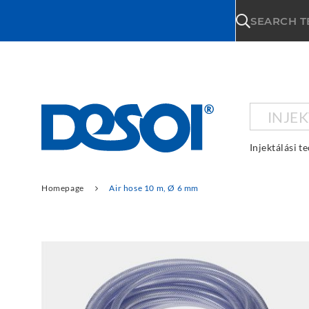
\n
SEARCH 
INJE
Injektálási t
Homepage
Air hose 10 m, Ø 6 mm