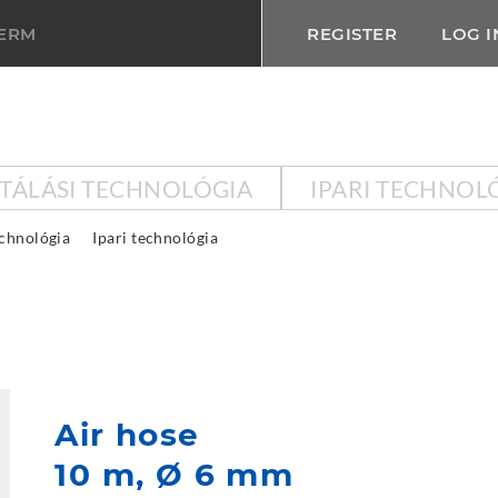
TERM
REGISTER
LOG I
KTÁLÁSI TECHNOLÓGIA
IPARI TECHNOL
echnológia
Ipari technológia
Air hose
10 m, Ø 6 mm