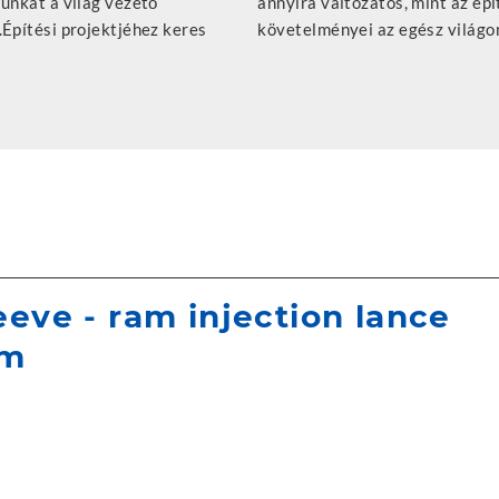
sunkat a világ vezető
zatos, mint az építőipar
.Építési projektjéhez keres
követelményei az egész világo
eeve - ram injection lance
mm