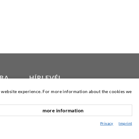
TBA
HÍRLEVÉL
at website experience. For more information about the cookies we
Hírlevelünket évente négyszer és
szükség szerint jelenik meg. Itt
elolvashatja termékeinket és
more information
szolgáltatásainkat.
Privacy
Imprint
NÉMET