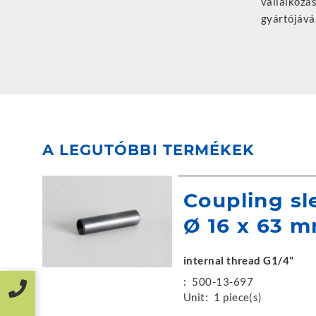
vállalkozá
annyira válto
gyártójává
A LEGUTÓBBI TERMÉKEK
Coupling sl
Ø 16 x 63 
internal thread G1/4"
:
500-13-697
Unit:
1 piece(s)