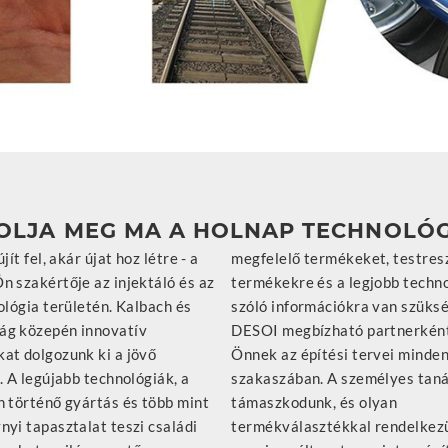
OLJA MEG MA A HOLNAP TECHNOLÓG
jít fel, akár újat hoz létre - a
 termékeket, testreszabott
n szakértője az injektáló és az
 és a legjobb technológiákról
ológia területén. Kalbach és
rmációkra van szüksége? A
g közepén innovatív
zható partnerként segít
at dolgozunk ki a jövő
építési tervei minden
. A legújabb technológiák, a
n. A személyes tanácsadásra
n történő gyártás és több mint
zkodunk, és olyan
yi tapasztalat teszi családi
sztékkal rendelkezünk, amely