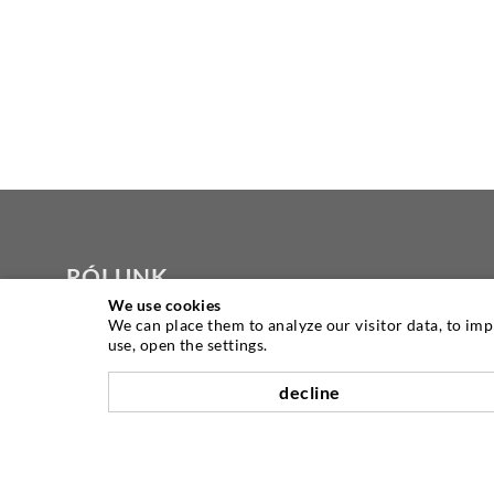
RÓLUNK
We use cookies
We can place them to analyze our visitor data, to im
A DESOI, mint a világ egyik vezető
use, open the settings.
injekciós berendezésgyártója, kiváló
minőségű gépek, anyagok és csomagolók
decline
teljes választékát kínálja Önnek. Ezen
felül széles választékot kínálunk a
termékfejlesztéstől az építésig, a fúrási,
marási, hegesztési és összeszerelési