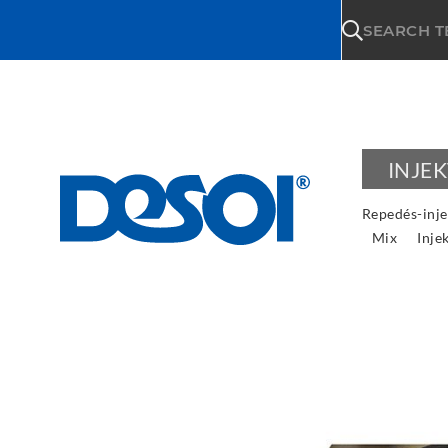
\n
SEARCH 
INJE
Repedés-inje
Mix
Inje