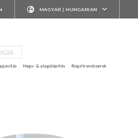
N
MAGYAR | HUNGARIAN
ÓGIA
gajavítás
Hegy- & alagútépítés
Rögzítrendszerek