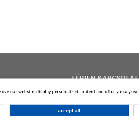
LÉPJEN KAPCSOLA
VELÜNK
prove our website, display personalized content and offer you a gre
DESOI GmbH
Gewerbestraße 16
accept all
36148 Kalbach/Rhön
GERMANY