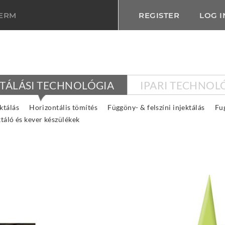
TERM
REGISTER
LOG I
KTÁLÁSI TECHNOLÓGIA
IPARI TECHNOL
ktálás
Horizontális tömítés
Függöny- & felszíni injektálás
Fu
ktáló és kever készülékek