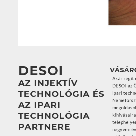
DESOI
VÁSÁR
Akár régit ú
megfelelő
AZ INJEKTÍV
DESOI az Ö
termékekre
TECHNOLÓGIA ÉS
ipari techn
szóló info
Németorszá
DESOI megbí
AZ IPARI
megoldások
Önnek az 
TECHNOLÓGIA
kihívásaira
szakaszába
telephelye
támas
PARTNERE
negyven évn
termékvála