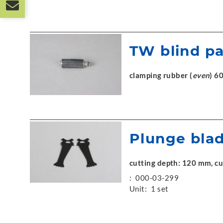
TW blind pa
clamping rubber (
even
) 6
Plunge bla
cutting depth: 120 mm, cut
:
000-03-299
Unit:
1 set