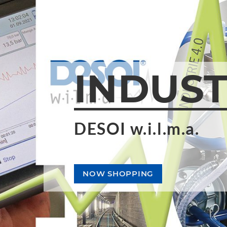
INDUST
B-SERI
DESOI w.i.l.m.a.
Fugajavítás
NOW SHOPPING
TÖBBET MEGTUDNI