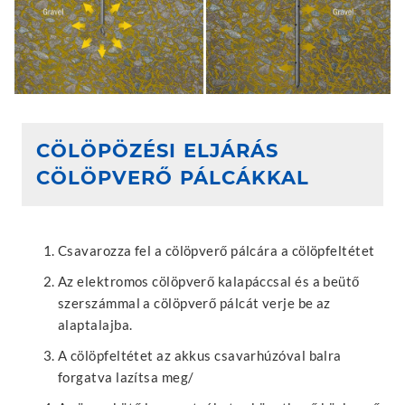
CÖLÖPÖZÉSI ELJÁRÁS
CÖLÖPVERŐ PÁLCÁKKAL
Csavarozza fel a cölöpverő pálcára a cölöpfeltétet
Az elektromos cölöpverő kalapáccsal és a beütő
szerszámmal a cölöpverő pálcát verje be az
alaptalajba.
A cölöpfeltétet az akkus csavarhúzóval balra
forgatva lazítsa meg/