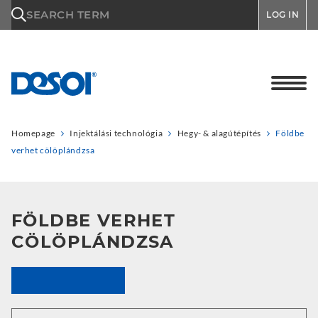
\n
SEARCH TERM
LOG IN
Homepage
Injektálási technológia
Hegy- & alagútépítés
Földbe
verhet cölöplándzsa
FÖLDBE VERHET
CÖLÖPLÁNDZSA