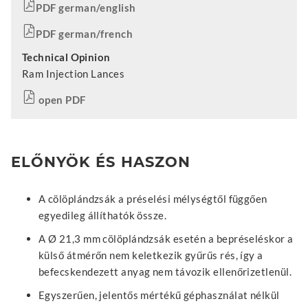
PDF german/english
PDF german/french
Technical Opinion
Ram Injection Lances
open PDF
ELŐNYÖK ÉS HASZON
A cölöplándzsák a préselési mélységtől függően
egyedileg állíthatók össze.
A Ø 21,3 mm cölöplándzsák esetén a bepréseléskor a
külső átmérőn nem keletkezik gyűrűs rés, így a
befecskendezett anyag nem távozik ellenőrizetlenül.
Egyszerűen, jelentős mértékű géphasználat nélkül