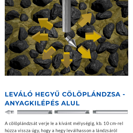
LEVÁLÓ HEGYŰ CÖLÖPLÁNDZSA -
ANYAGKILÉPÉS ALUL
A cölöplándzsát verje le a kívánt mélységig, kb. 10 cm-rel
húzza vissza úgy, hogy a hegy leválhasson a lándzsáról