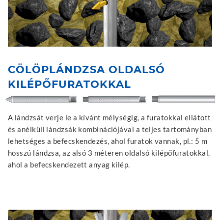
CÖLÖPLÁNDZSA OLDALSÓ
KILÉPŐFURATOKKAL
A lándzsát verje le a kívánt mélységig, a furatokkal ellátott
és anélküli lándzsák kombinációjával a teljes tartományban
lehetséges a befecskendezés, ahol furatok vannak, pl.: 5 m
hosszú lándzsa, az alsó 3 méteren oldalsó kilépőfuratokkal,
ahol a befecskendezett anyag kilép.