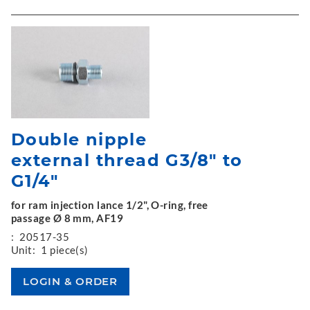
Double nipple
external thread G3/8" to
G1/4"
for ram injection lance 1/2", O-ring, free
passage Ø 8 mm, AF19
:
20517-35
Unit:
1 piece(s)