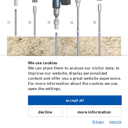
We use cookies
We can place them to analyze our visitor data, to
improve our website, display personalized
content and offer you a great website experience.
For more information about the cookies we use,
open the settings.
Wir brauchen Ihr Einverständnis!
Wir benutzen Drittanbieter, um Videoinhalte
accept all
einzubinden. Diese können persönliche Daten über
Ihre Aktivitäten sammeln. Bitte beachten Sie die
decline
more information
Details und geben Sie Ihre Einwilligung.
Privacy
Imprint