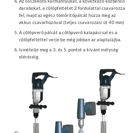
Az összekötő karmantyúkat, a következő közbenső
darabokat, a cölöpfeltétet 2 fordulattal csavarozza
fel, majd az egész tömörítőpálcát húzza meg az
akkus csavarhúzóval (teljes csavarozási út 40 mm)
A cölöpverő pálcát a cölöpverő kalapáccsal és a
cölöpfeltéttel verje be még jobban az alaptalajba.
Ismételje meg a 3. és 5. pontot a kívánt mélység
eléréséig.