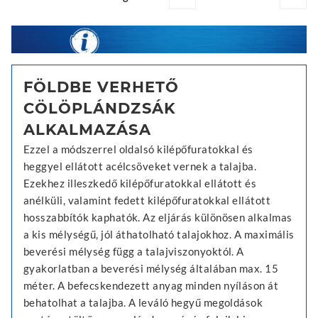
FÖLDBE VERHETŐ
CÖLÖPLÁNDZSÁK
ALKALMAZÁSA
Ezzel a módszerrel oldalsó kilépőfuratokkal és
heggyel ellátott acélcsöveket vernek a talajba.
Ezekhez illeszkedő kilépőfuratokkal ellátott és
anélküli, valamint fedett kilépőfuratokkal ellátott
hosszabbítók kaphatók. Az eljárás különösen alkalmas
a kis mélységű, jól áthatolható talajokhoz. A maximális
beverési mélység függ a talajviszonyoktól. A
gyakorlatban a beverési mélység általában max. 15
méter. A befecskendezett anyag minden nyíláson át
behatolhat a talajba. A leváló hegyű megoldások