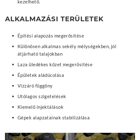
kezelhető.
ALKALMAZÁSI TERÜLETEK
Építési alapozás megerősítése
Különösen alkalmas sekély mélységekben, jól
átjárható talajokban
Laza üledékes kőzet megerősítése
Épületek aládúcolása
Vízzáró függöny
Utólagos szigetelések
Kiemelő injektálások
Gépek alapzatainak stabilizálása