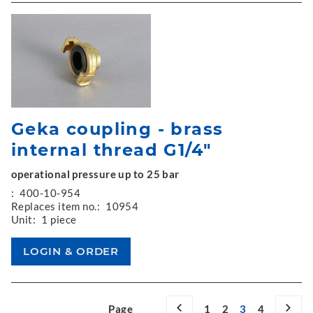
Geka coupling - brass
internal thread G1/4"
operational pressure up to 25 bar
:
400-10-954
Replaces item no.:
10954
Unit:
1 piece
Page
1
2
3
4