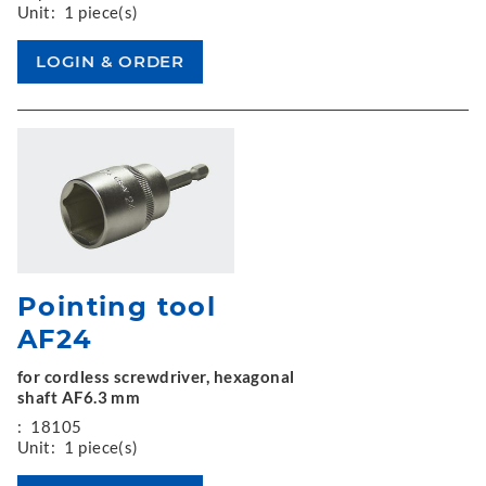
Unit:
1 piece(s)
Pointing tool
AF24
for cordless screwdriver, hexagonal
shaft AF6.3 mm
:
18105
Unit:
1 piece(s)