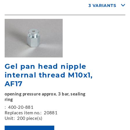
3 VARIANTS
Gel pan head nipple
internal thread M10x1,
AF17
opening pressure approx. 3 bar, sealing
ring
:
400-20-881
Replaces item no.:
20881
Unit:
200 piece(s)