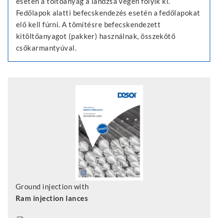
esetén a töltőanyag a lándzsa végén folyik ki.
Fedőlapok alatti befecskendezés esetén a fedőlapokat
elő kell fúrni. A tömítésre befecskendezett
kitöltőanyagot (pakker) használnak, összekötő
csőkarmantyúval.
Ground injection with
Ram injection lances