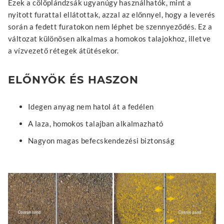
Ezek a cölöplándzsák ugyanúgy használhatók, mint a
nyitott furattal ellátottak, azzal az előnnyel, hogy a leverés
során a fedett furatokon nem léphet be szennyeződés. Ez a
változat különösen alkalmas a homokos talajokhoz, illetve
a vízvezető rétegek átütésekor.
ELŐNYÖK ÉS HASZON
Idegen anyag nem hatol át a fedélen
A laza, homokos talajban alkalmazható
Nagyon magas befecskendezési biztonság