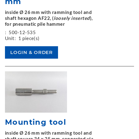
mm
inside Ø 26 mm with ramming tool and
shaft hexagon AF22, (
loosely inserted
),
for pneumatic pile hammer
:
500-12-535
Unit:
1 piece(s)
Mounting tool
inside Ø 26 mm with ramming tool and
shaft square 34 x 25 mm, connected via