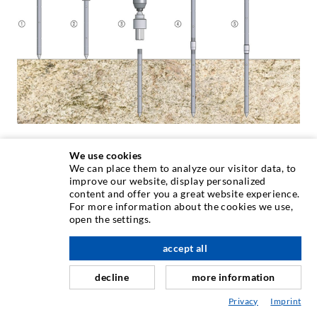
We use cookies
We can place them to analyze our visitor data, to
improve our website, display personalized
Wir brauchen Ihr Einverständnis!
content and offer you a great website experience.
Wir benutzen Drittanbieter, um Videoinhalte
For more information about the cookies we use,
open the settings.
einzubinden. Diese können persönliche Daten über
Ihre Aktivitäten sammeln. Bitte beachten Sie die
accept all
Details und geben Sie Ihre Einwilligung.
decline
more information
Mehr Informationen
Privacy
Imprint