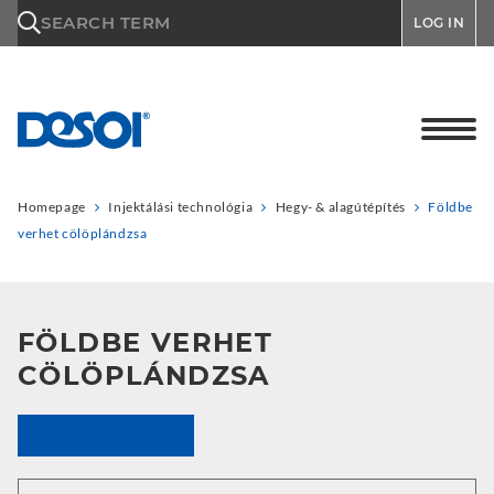
\n
SEARCH TERM
LOG IN
Homepage
Injektálási technológia
Hegy- & alagútépítés
Földbe
verhet cölöplándzsa
FÖLDBE VERHET
CÖLÖPLÁNDZSA