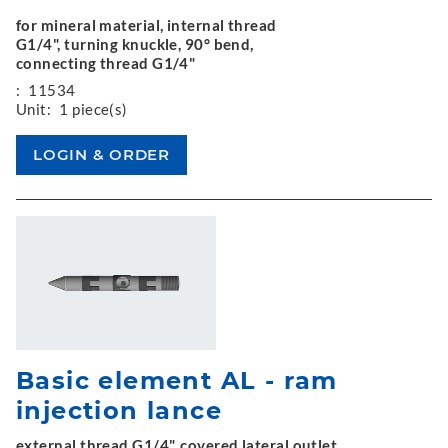
for mineral material, internal thread
G1/4", turning knuckle, 90° bend,
connecting thread G1/4"
:
11534
Unit:
1 piece(s)
Basic element AL - ram
injection lance
external thread G1/4", covered lateral outlet