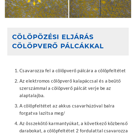
CÖLÖPÖZÉSI ELJÁRÁS
CÖLÖPVERŐ PÁLCÁKKAL
Csavarozza fel a cölöpverő pálcára a cölöpfeltétet
Az elektromos cölöpverő kalapáccsal és a beütő
szerszámmal a cölöpverő pálcát verje be az
alaptalajba.
A cölöpfeltétet az akkus csavarhúzóval balra
forgatva lazítsa meg/
Az összekötő karmantyúkat, a következő közbenső
darabokat, a cölöpfeltétet 2 fordulattal csavarozza