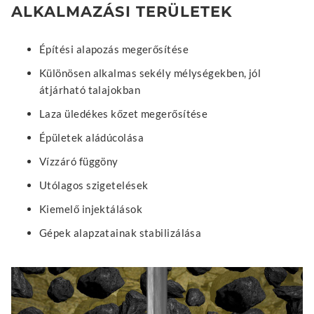
ALKALMAZÁSI TERÜLETEK
Építési alapozás megerősítése
Különösen alkalmas sekély mélységekben, jól
átjárható talajokban
Laza üledékes kőzet megerősítése
Épületek aládúcolása
Vízzáró függöny
Utólagos szigetelések
Kiemelő injektálások
Gépek alapzatainak stabilizálása