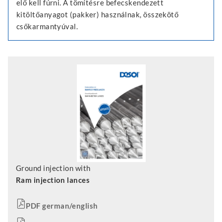
elő kell fúrni. A tömítésre befecskendezett
kitöltőanyagot (pakker) használnak, összekötő
csőkarmantyúval.
Ground injection with
Ram injection lances
PDF german/english