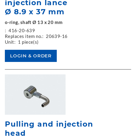
injection lance
Ø 8.9 x 37 mm
o-ring, shaft Ø 13 x 20 mm
:
416-20-639
Replaces item no.:
20639-16
Unit:
1 piece(s)
Pulling and injection
head