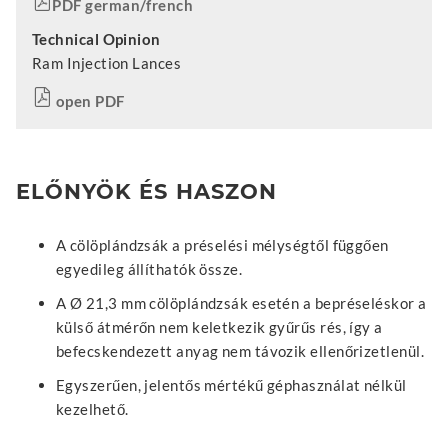
PDF german/french
Technical Opinion
Ram Injection Lances
open PDF
ELŐNYÖK ÉS HASZON
A cölöplándzsák a préselési mélységtől függően
egyedileg állíthatók össze.
A Ø 21,3 mm cölöplándzsák esetén a bepréseléskor a
külső átmérőn nem keletkezik gyűrűs rés, így a
befecskendezett anyag nem távozik ellenőrizetlenül.
Egyszerűen, jelentős mértékű géphasználat nélkül
kezelhető.