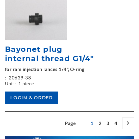
Bayonet plug
internal thread G1/4"
for ram injection lances 1/4", O-ring
:
20639-38
Unit:
1 piece
Page
1
2
3
4