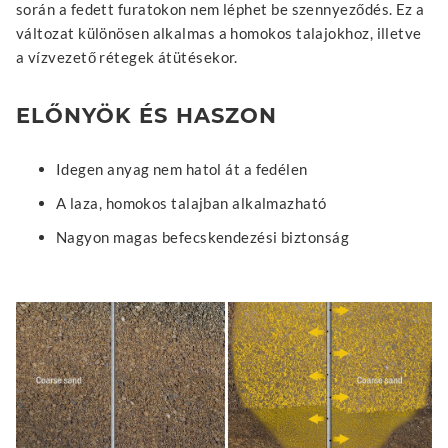
során a fedett furatokon nem léphet be szennyeződés. Ez a
változat különösen alkalmas a homokos talajokhoz, illetve
a vízvezető rétegek átütésekor.
ELŐNYÖK ÉS HASZON
Idegen anyag nem hatol át a fedélen
A laza, homokos talajban alkalmazható
Nagyon magas befecskendezési biztonság