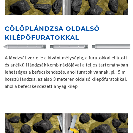
CÖLÖPLÁNDZSA OLDALSÓ
KILÉPŐFURATOKKAL
A lándzsát verje le a kívánt mélységig, a furatokkal ellátott
és anélküli lándzsák kombinációjával a teljes tartományban
lehetséges a befecskendezés, ahol furatok vannak, pl.: 5 m
hosszú lándzsa, az alsó 3 méteren oldalsó kilépőfuratokkal,
ahol a befecskendezett anyag kilép.