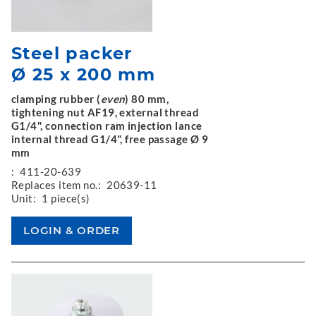
Steel packer
Ø 25 x 200 mm
clamping rubber (
even
) 80 mm,
tightening nut AF19, external thread
G1/4", connection ram injection lance
internal thread G1/4", free passage Ø 9
mm
:
411-20-639
Replaces item no.:
20639-11
Unit:
1 piece(s)