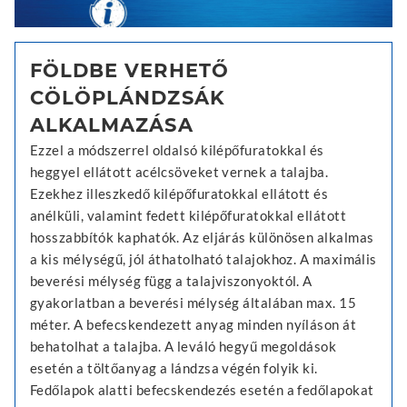
FÖLDBE VERHETŐ
CÖLÖPLÁNDZSÁK
ALKALMAZÁSA
Ezzel a módszerrel oldalsó kilépőfuratokkal és
heggyel ellátott acélcsöveket vernek a talajba.
Ezekhez illeszkedő kilépőfuratokkal ellátott és
anélküli, valamint fedett kilépőfuratokkal ellátott
hosszabbítók kaphatók. Az eljárás különösen alkalmas
a kis mélységű, jól áthatolható talajokhoz. A maximális
beverési mélység függ a talajviszonyoktól. A
gyakorlatban a beverési mélység általában max. 15
méter. A befecskendezett anyag minden nyíláson át
behatolhat a talajba. A leváló hegyű megoldások
esetén a töltőanyag a lándzsa végén folyik ki.
Fedőlapok alatti befecskendezés esetén a fedőlapokat