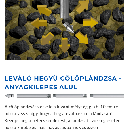
LEVÁLÓ HEGYŰ CÖLÖPLÁNDZSA -
ANYAGKILÉPÉS ALUL
A cölöplándzsát verje le a kívánt mélységig, kb. 10 cm-rel
húzza vissza úgy, hogy a hegy leválhasson a lándzsáról
Kezdje meg a befecskendezést, a lándzsát szükség esetén
húzza kijjebb és más magasságban is végezzen