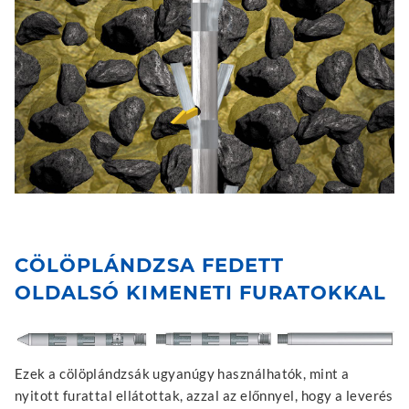
CÖLÖPLÁNDZSA FEDETT
OLDALSÓ KIMENETI FURATOKKAL
Ezek a cölöplándzsák ugyanúgy használhatók, mint a
nyitott furattal ellátottak, azzal az előnnyel, hogy a leverés