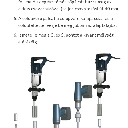
fel, majd az egész tömörítőpálcát húzza meg az
akkus csavarhúzóval (teljes csavarozási út 40 mm)
A cölöpverő pálcát a cölöpverő kalapáccsal és a
cölöpfeltéttel verje be még jobban az alaptalajba.
Ismételje meg a 3. és 5. pontot a kívánt mélység
eléréséig.